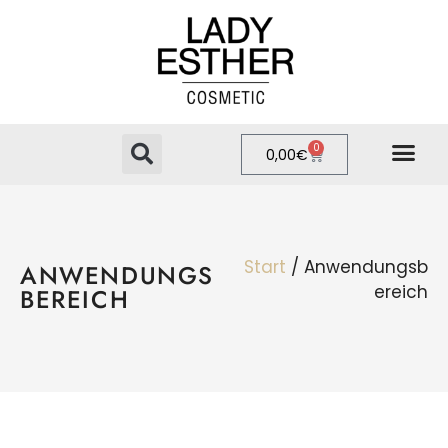
0
0,00
€
PRIVATE LABEL
ONLINE-SHOP
Start
/ Anwendungsb
ANWENDUNGS
ereich
BEREICH