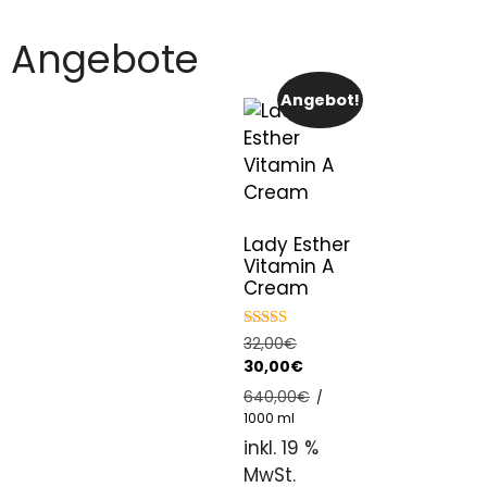
Angebote
Angebot!
Lady Esther
Vitamin A
Cream
5.00
32,00
€
out of 5
30,00
€
640,00
€
/
1000
ml
inkl. 19 %
MwSt.