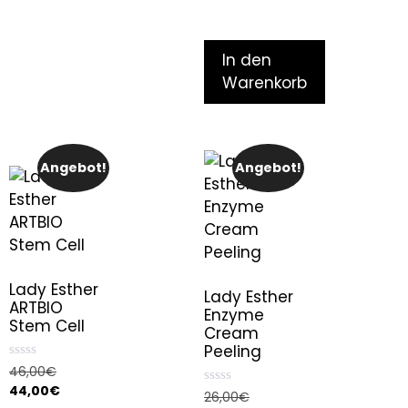
In den
Warenkorb
Angebot!
Angebot!
Lady Esther
Lady Esther
ARTBIO
Enzyme
Stem Cell
Cream
Peeling
0
46,00
€
o
44,00
€
u
0
26,00
€
t
o