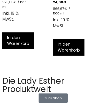
24,00
€
920,00
€
/
1000
o
u
f
t
ml
866,67
€
/
5
o
inkl. 19 %
f
1000
ml
5
MwSt.
inkl. 19 %
MwSt.
In den
Warenkorb
In den
Warenkorb
Die Lady Esther
Produktwelt
Zum Shop