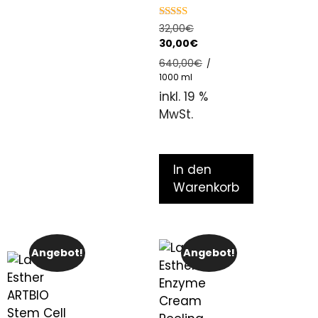
5.00
32,00
€
out of 5
30,00
€
640,00
€
/
1000
ml
inkl. 19 %
MwSt.
In den
Warenkorb
Angebot!
Angebot!