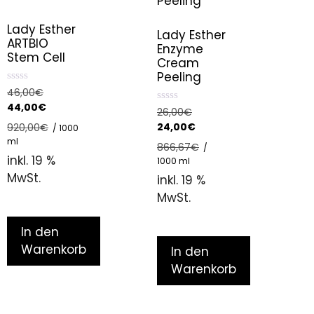
Lady Esther
Lady Esther
ARTBIO
Enzyme
Stem Cell
Cream
Peeling
0
46,00
€
o
44,00
€
u
0
26,00
€
t
o
24,00
€
920,00
€
/
1000
o
u
f
t
ml
866,67
€
/
5
o
inkl. 19 %
f
1000
ml
5
MwSt.
inkl. 19 %
MwSt.
In den
Warenkorb
In den
Warenkorb