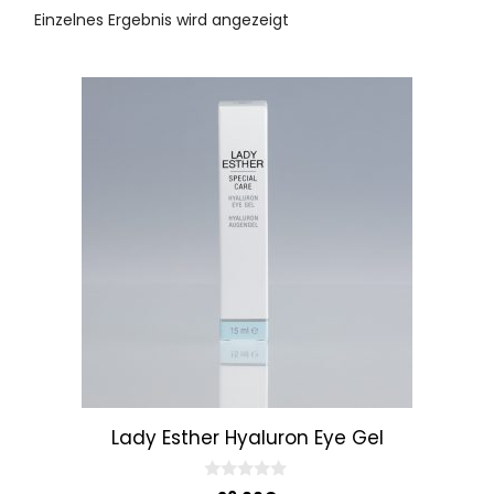
Einzelnes Ergebnis wird angezeigt
Lady Esther Hyaluron Eye Gel
0