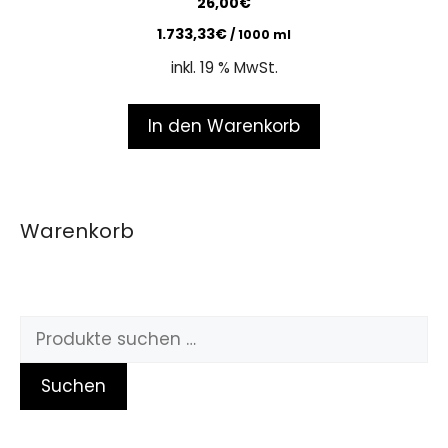
26,00
€
o
u
1.733,33
€
/
1000
ml
t
o
inkl. 19 % MwSt.
f
5
In den Warenkorb
Warenkorb
Suchen