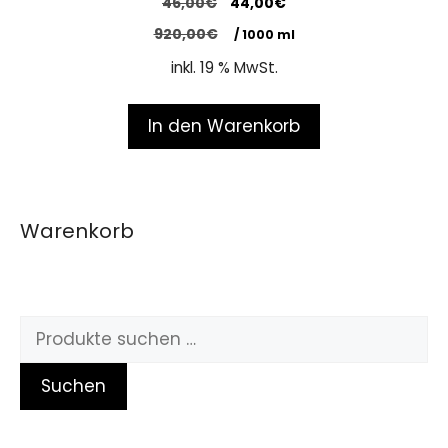
46,00
€
44,00
€
o
u
920,00
€
/
1000
ml
t
o
inkl. 19 % MwSt.
f
5
In den Warenkorb
Warenkorb
Suchen