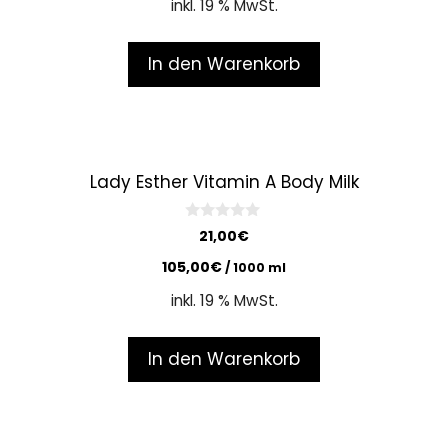
inkl. 19 % MwSt.
f
5
In den Warenkorb
Lady Esther Vitamin A Body Milk
0
21,00
€
o
u
105,00
€
/
1000
ml
t
o
inkl. 19 % MwSt.
f
5
In den Warenkorb