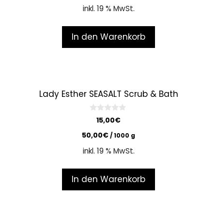
o
inkl. 19 % MwSt.
f
5
In den Warenkorb
Lady Esther SEASALT Scrub & Bath
0
15,00
€
o
u
50,00
€
/
1000
g
t
o
inkl. 19 % MwSt.
f
5
In den Warenkorb