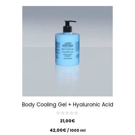
Body Cooling Gel + Hyaluronic Acid
0
21,00
€
o
u
42,00
€
/
1000
ml
t