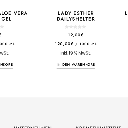
ALOE VERA
LADY ESTHER
 GEL
DAILYSHELTER
0
€
12,00
€
o
u
120,00
€
1000
ML
/
1000
ML
t
o
MwSt.
inkl. 19 % MwSt.
f
5
ENKORB
IN DEN WARENKORB