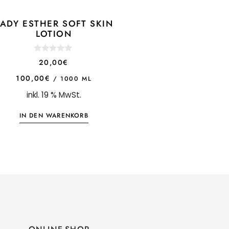
LADY ESTHER SOFT SKIN
LOTION
0
20,00
€
o
u
100,00
€
/
1000
ML
t
o
inkl. 19 % MwSt.
f
5
IN DEN WARENKORB