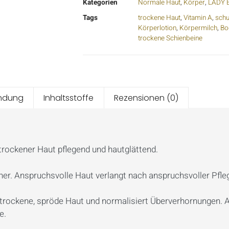
Kategorien
Normale Haut
,
Körper
,
LADY 
Tags
trockene Haut
,
Vitamin A
,
schu
Körperlotion
,
Körpermilch
,
Bo
trockene Schienbeine
ndung
Inhaltsstoffe
Rezensionen (0)
rockener Haut pflegend und hautglättend.
er. Anspruchsvolle Haut verlangt nach anspruchsvoller Pfle
on trockene, spröde Haut und normalisiert Überverhornungen.
e.