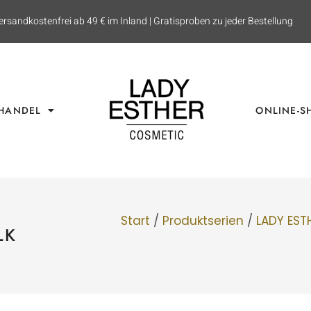
ersandkostenfrei ab 49 € im Inland | Gratisproben zu jeder Bestellung
HANDEL
ONLINE-S
Start
/
Produktserien
/
LADY EST
LK