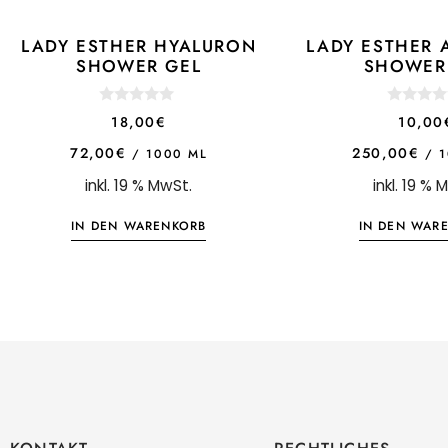
LADY ESTHER HYALURON
LADY ESTHER 
SHOWER GEL
SHOWER
0
0
18,00
€
10,00
o
o
u
u
72,00
€
250,00
€
/
1000
ML
/
t
t
o
o
inkl. 19 % MwSt.
inkl. 19 % 
f
f
5
5
IN DEN WARENKORB
IN DEN WAR