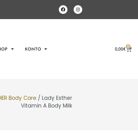
0
HOP
KONTO
0,00
€
HER Body Care
/ Lady Esther
Vitamin A Body Milk