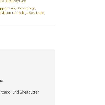
ESTHER Body Care
ppige Haut
,
Körperpflege
,
dylotion
,
reichhaltige Konsistenz
,
ge.
 Arganöl und Sheabutter