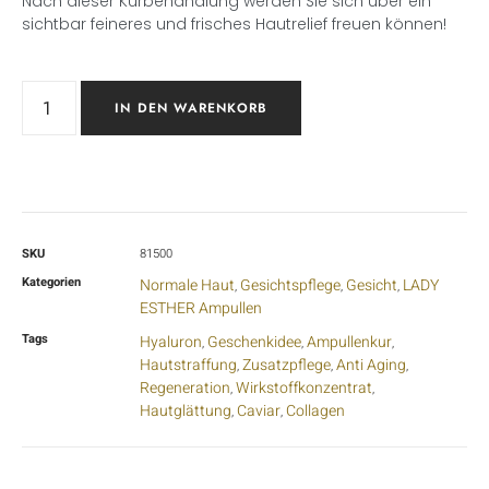
Nach dieser Kurbehandlung werden Sie sich über ein
sichtbar feineres und frisches Hautrelief freuen können!
IN DEN WARENKORB
SKU
81500
Kategorien
Normale Haut
Gesichtspflege
Gesicht
LADY
,
,
,
ESTHER Ampullen
Tags
Hyaluron
Geschenkidee
Ampullenkur
,
,
,
Hautstraffung
Zusatzpflege
Anti Aging
,
,
,
Regeneration
Wirkstoffkonzentrat
,
,
Hautglättung
Caviar
Collagen
,
,