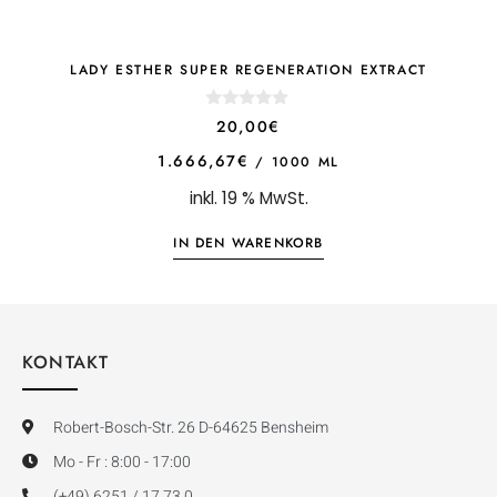
LADY ESTHER SUPER REGENERATION EXTRACT
0
20,00
€
o
u
1.666,67
€
/
1000
ML
t
o
inkl. 19 % MwSt.
f
5
IN DEN WARENKORB
KONTAKT
Robert-Bosch-Str. 26 D-64625 Bensheim
Mo - Fr : 8:00 - 17:00
(+49) 6251 / 17 73 0