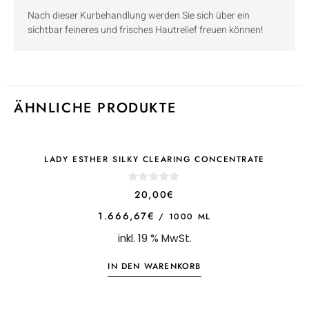
Nach dieser Kurbehandlung werden Sie sich über ein
sichtbar feineres und frisches Hautrelief freuen können!
ÄHNLICHE PRODUKTE
LADY ESTHER SILKY CLEARING CONCENTRATE
0
20,00
€
o
u
1.666,67
€
/
1000
ML
t
o
inkl. 19 % MwSt.
f
5
IN DEN WARENKORB