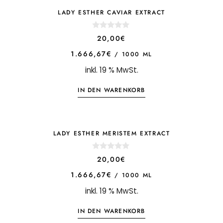
LADY ESTHER CAVIAR EXTRACT
0
20,00
€
o
u
1.666,67
€
/
1000
ML
t
o
inkl. 19 % MwSt.
f
5
IN DEN WARENKORB
LADY ESTHER MERISTEM EXTRACT
0
20,00
€
o
u
1.666,67
€
/
1000
ML
t
o
inkl. 19 % MwSt.
f
5
IN DEN WARENKORB