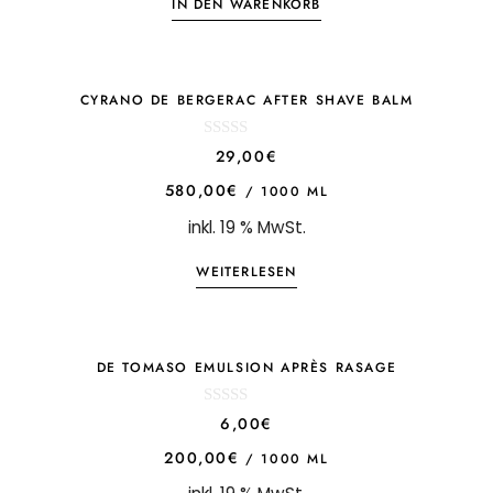
IN DEN WARENKORB
CYRANO DE BERGERAC AFTER SHAVE BALM
0
29,00
€
o
u
580,00
€
/
1000
ML
t
o
inkl. 19 % MwSt.
f
5
WEITERLESEN
DE TOMASO EMULSION APRÈS RASAGE
0
6,00
€
o
u
200,00
€
/
1000
ML
t
o