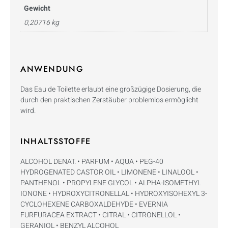
Gewicht
0,20716 kg
ANWENDUNG
Das Eau de Toilette erlaubt eine großzügige Dosierung, die
durch den praktischen Zerstäuber problemlos ermöglicht
wird.
INHALTSSTOFFE
ALCOHOL DENAT. • PARFUM • AQUA • PEG-40
HYDROGENATED CASTOR OIL • LIMONENE • LINALOOL •
PANTHENOL • PROPYLENE GLYCOL • ALPHA-ISOMETHYL
IONONE • HYDROXYCITRONELLAL • HYDROXYISOHEXYL 3-
CYCLOHEXENE CARBOXALDEHYDE • EVERNIA
FURFURACEA EXTRACT • CITRAL • CITRONELLOL •
GERANIOL • BENZYL ALCOHOL