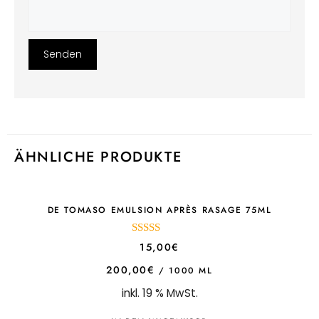
ÄHNLICHE PRODUKTE
DE TOMASO EMULSION APRÈS RASAGE 75ML
5.00
15,00
€
out of 5
200,00
€
/
1000
ML
inkl. 19 % MwSt.