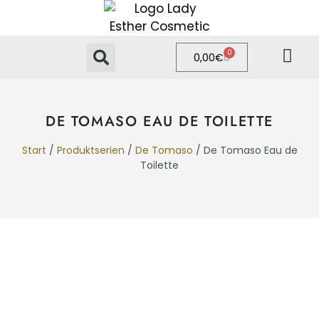
0
0,00
€
PRIVATE LABEL
ONLINE-SHOP
DE TOMASO EAU DE TOILETTE
Start
/
Produktserien
/
De Tomaso
/ De Tomaso Eau de
Toilette