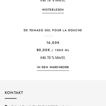
inkl. 19 % MwSt.
f
5
WEITERLESEN
DE TOMASO GEL POUR LA DOUCHE
0
16,00
€
o
u
80,00
€
/
1000
ML
t
o
inkl. 19 % MwSt.
f
5
IN DEN WARENKORB
KONTAKT