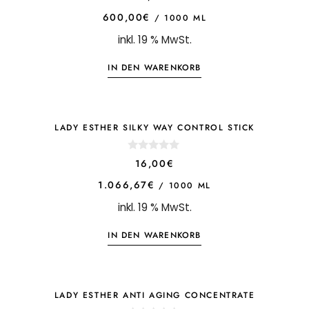
o
u
600,00
€
/
1000
ML
t
o
inkl. 19 % MwSt.
f
5
IN DEN WARENKORB
LADY ESTHER SILKY WAY CONTROL STICK
0
16,00
€
o
u
1.066,67
€
/
1000
ML
t
o
inkl. 19 % MwSt.
f
5
IN DEN WARENKORB
LADY ESTHER ANTI AGING CONCENTRATE