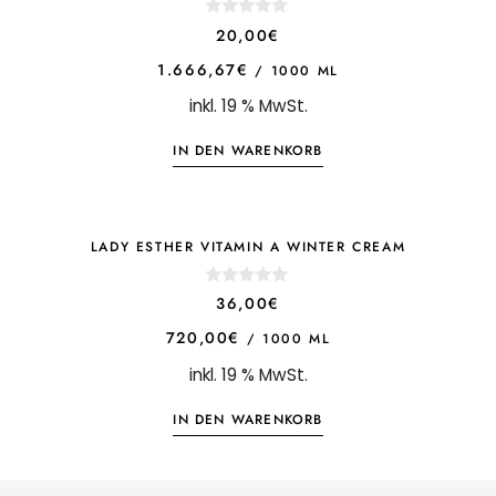
0
20,00
€
o
u
1.666,67
€
/
1000
ML
t
o
inkl. 19 % MwSt.
f
5
IN DEN WARENKORB
LADY ESTHER VITAMIN A WINTER CREAM
0
36,00
€
o
u
720,00
€
/
1000
ML
t
o
inkl. 19 % MwSt.
f
5
IN DEN WARENKORB