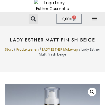
0
0,00
€
PRIVATE LABEL
ONLINE-SHOP
LADY ESTHER MATT FINISH BEIGE
Start
/
Produktserien
/
LADY ESTHER Make-up
/ Lady Esther
Matt finish beige