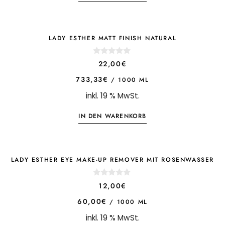
LADY ESTHER MATT FINISH NATURAL
0
22,00
€
o
u
733,33
€
/
1000
ML
t
o
inkl. 19 % MwSt.
f
5
IN DEN WARENKORB
LADY ESTHER EYE MAKE-UP REMOVER MIT ROSENWASSER
0
12,00
€
o
u
60,00
€
/
1000
ML
t
o
inkl. 19 % MwSt.
f
5