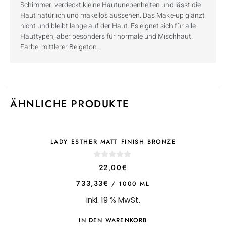
Schimmer, verdeckt kleine Hautunebenheiten und lässt die
Haut natürlich und makellos aussehen. Das Make-up glänzt
nicht und bleibt lange auf der Haut. Es eignet sich für alle
Hauttypen, aber besonders für normale und Mischhaut.
Farbe: mittlerer Beigeton.
ÄHNLICHE PRODUKTE
LADY ESTHER MATT FINISH BRONZE
0
22,00
€
o
u
733,33
€
/
1000
ML
t
o
inkl. 19 % MwSt.
f
5
IN DEN WARENKORB