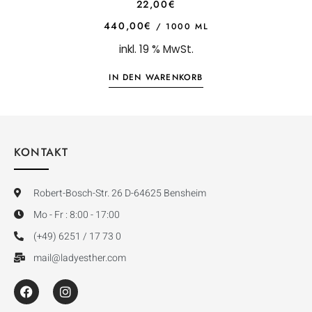
0
22,00
€
o
u
440,00
€
/
1000
ML
t
o
inkl. 19 % MwSt.
f
5
IN DEN WARENKORB
KONTAKT
Robert-Bosch-Str. 26 D-64625 Bensheim
Mo - Fr : 8:00 - 17:00
(+49) 6251 / 17 73 0
mail@ladyesther.com