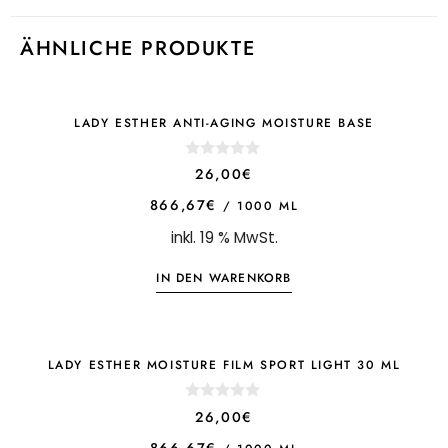
ÄHNLICHE PRODUKTE
LADY ESTHER ANTI-AGING MOISTURE BASE
0
26,00
€
o
u
866,67
€
/
1000
ML
t
o
inkl. 19 % MwSt.
f
5
IN DEN WARENKORB
LADY ESTHER MOISTURE FILM SPORT LIGHT 30 ML
0
26,00
€
o
u
866,67
€