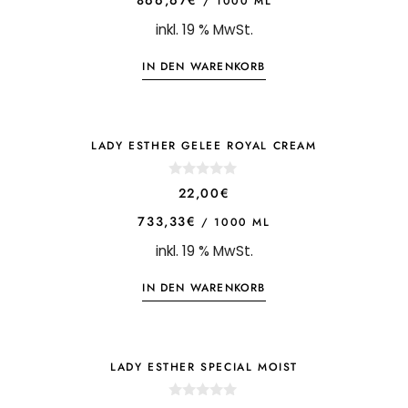
/
1000
ML
t
o
inkl. 19 % MwSt.
f
5
IN DEN WARENKORB
LADY ESTHER GELEE ROYAL CREAM
0
22,00
€
o
u
733,33
€
/
1000
ML
t
o
inkl. 19 % MwSt.
f
5
IN DEN WARENKORB
LADY ESTHER SPECIAL MOIST